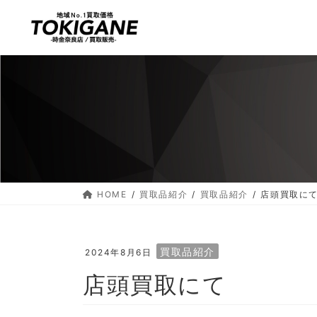
コ
ナ
ン
ビ
テ
ゲ
ン
ー
ツ
シ
へ
ョ
ス
ン
キ
に
ッ
移
プ
動
HOME
買取品紹介
買取品紹介
店頭買取に
買取品紹介
2024年8月6日
店頭買取にて