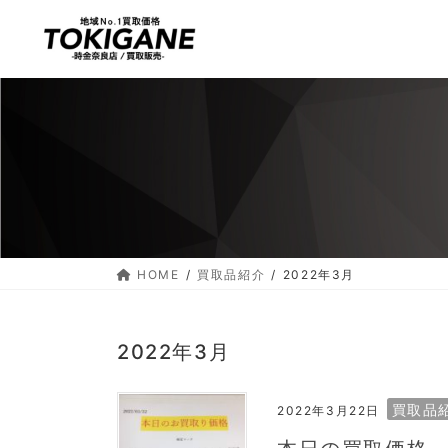
コ
ナ
ン
ビ
テ
ゲ
ン
ー
ツ
シ
へ
ョ
ス
ン
キ
に
ッ
移
プ
動
HOME
買取品紹介
2022年3月
2022年3月
買取品
2022年3月22日