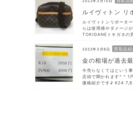
買取品
2022年3月10日
ルイヴィトン リ
ルイヴィトンリポーターM
らは使用感やダメージ
TOKIGANEトキガネ
買取品紹
2022年3月8日
金の相場が過去最
今売らなくてはという事
店頭で聞かれます^ ^
価格紹介です♪ K24 7,80