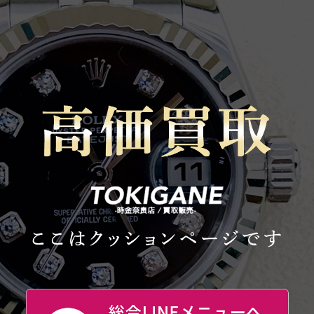
コ
ナ
ン
ビ
テ
ゲ
ン
ー
ツ
シ
へ
ョ
ス
ン
キ
に
ッ
移
プ
動