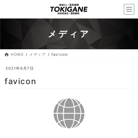
コ
ナ
ン
ビ
テ
ゲ
ン
ー
メディア
ツ
シ
へ
ョ
ス
ン
HOME
メディア
favicon
キ
に
ッ
移
2021年6月7日
プ
動
favicon