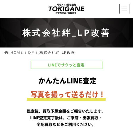
コ
ナ
ン
ビ
テ
ゲ
ン
ー
株式会社絆_LP改善
ツ
シ
へ
ョ
ス
ン
HOME
DP
株式会社絆_LP改善
キ
に
ッ
移
プ
動