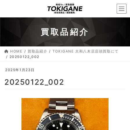
コ
ナ
ン
ビ
テ
ゲ
ン
ー
買取品紹介
ツ
シ
へ
ョ
ス
ン
HOME
買取品紹介
TOKIGANE 大和八木店店頭買取にて
キ
に
20250122_002
ッ
移
プ
動
2025年1月23日
20250122_002