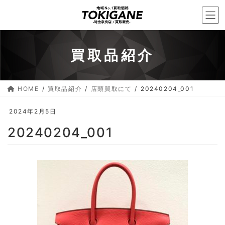
コ
ナ
ン
ビ
テ
ゲ
ン
ー
買取品紹介
ツ
シ
へ
ョ
ス
ン
HOME
買取品紹介
店頭買取にて
20240204_001
キ
に
ッ
移
2024年2月5日
プ
動
20240204_001